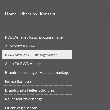
Home
Über uns
Kontakt
RWA Anlage / Rauchabzugsanlage
Zubehör für RWA
RWA Antrieb & Lüftungsmotor
Akku für RWA Anlage
Brandmeldeanlage - Hausalarmanlage
Feststellanlagen
Brandschutz Helfer Schulung
Brandschut...
‎Rauchschutzvorhänge
Fluchtwegleuchten