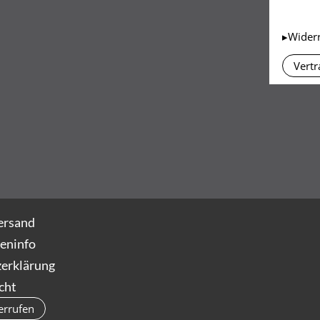
▸Wider
Vertr
ersand
eninfo
erklärung
cht
errufen