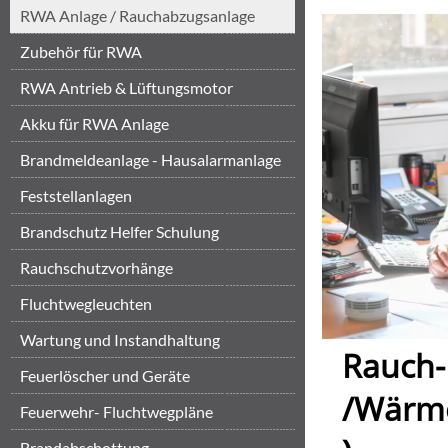
RWA Anlage / Rauchabzugsanlage
Zubehör für RWA
RWA Antrieb & Lüftungsmotor
Akku für RWA Anlage
Brandmeldeanlage - Hausalarmanlage
Feststellanlagen
Brandschutz Helfer Schulung
Brandschut...
‎Rauchschutzvorhänge
Fluchtwegleuchten
Wartung und Instandhaltung
Rauch-
Feuerlöscher und Geräte
/Wärm
Feuerwehr- Fluchtwegpläne
Brandabschottung