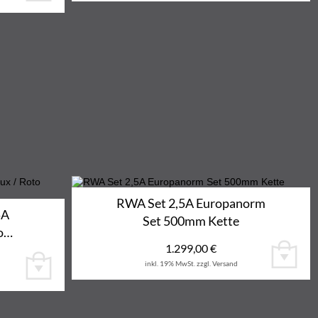
RWA Set 2,5A Europanorm
5A
Set 500mm Kette
to…
1.299,00
€
inkl. 19% MwSt.
zzgl. Versand