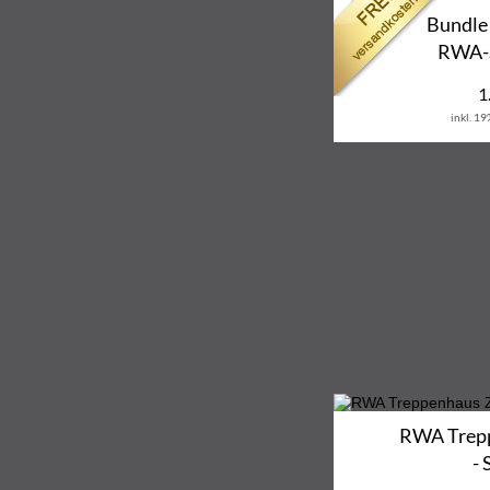
Bundle
RWA-S
1
inkl. 1
RWA Trepp
- 