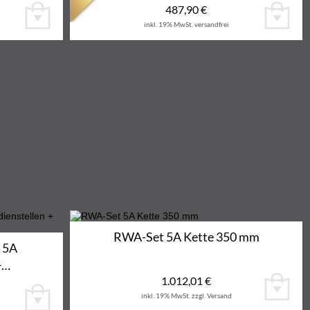
487,90
€
inkl. 19% MwSt.
versandfrei
RWA-Set 5A Kette 350 mm
 5A
+…
1.012,01
€
inkl. 19% MwSt.
zzgl. Versand