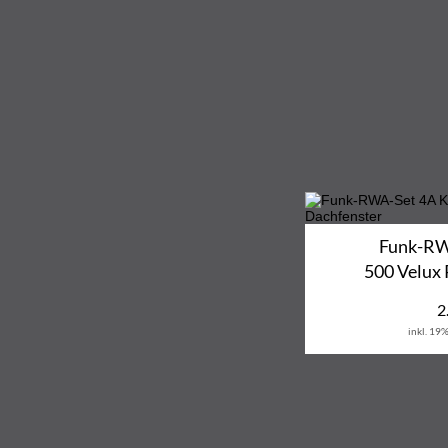
Funk-RW
500 Velux 
2
inkl. 19