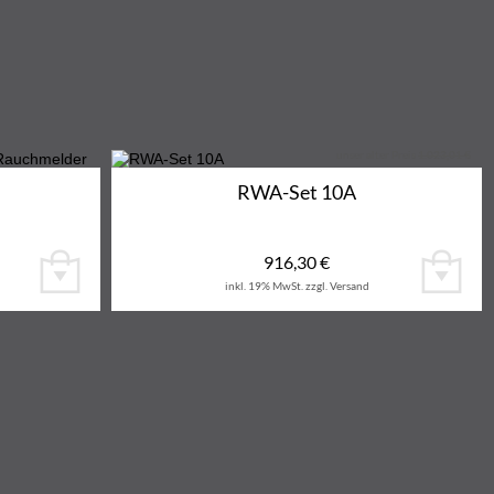
unser alter Preis
1.023,01 €
10%
RWA-Set 10A
916,30
€
inkl. 19% MwSt.
zzgl. Versand