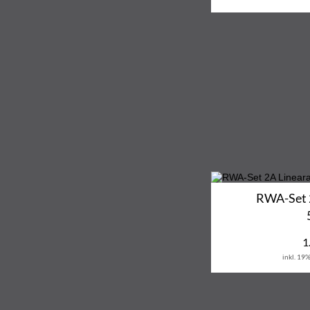
RWA-Set 2
1
inkl. 19