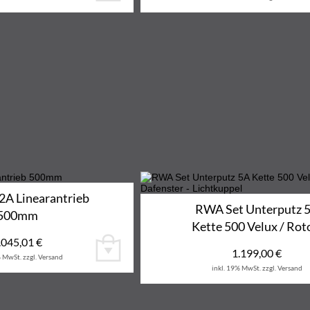
A Linearantrieb
RWA Set Unterputz 
500mm
Kette 500 Velux / Ro
.045,01
€
1.199,00
€
% MwSt.
zzgl. Versand
inkl. 19% MwSt.
zzgl. Versand