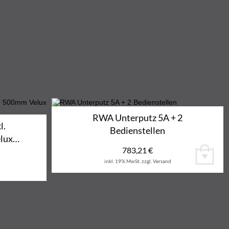
RWA Unterputz 5A + 2
l.
Bedienstellen
elux…
783,21
€
inkl. 19% MwSt.
zzgl. Versand