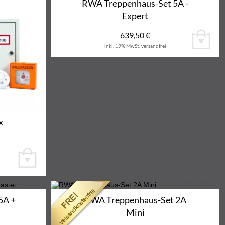
RWA Treppenhaus-Set 5A -
Expert
639,50
€
inkl. 19% MwSt.
versandfrei
x
lter Preis
599,50 €
unser alter Preis
599,50 €
17%
19%
5A +
RWA Treppenhaus-Set 2A
Mini