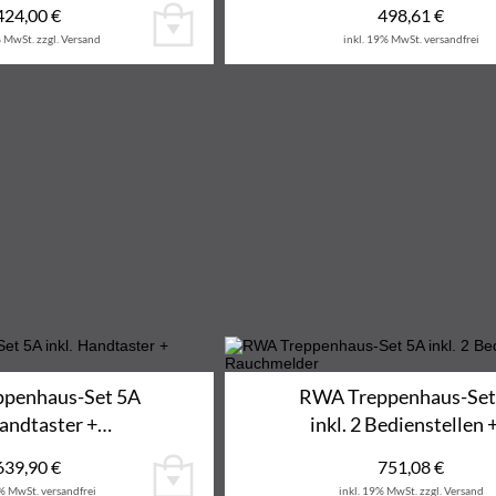
424,00
€
498,61
€
% MwSt.
zzgl. Versand
inkl. 19% MwSt.
versandfrei
penhaus-Set 5A
RWA Treppenhaus-Set
Handtaster +…
inkl. 2 Bedienstellen 
639,90
€
751,08
€
9% MwSt.
versandfrei
inkl. 19% MwSt.
zzgl. Versand