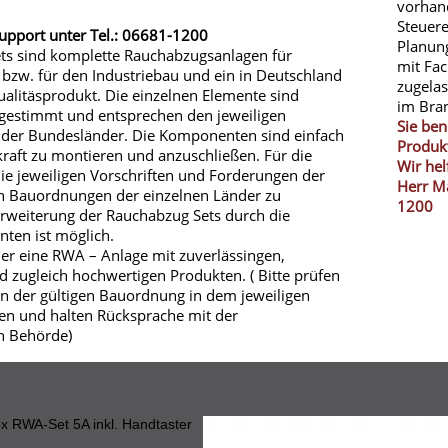
vorhand
Steuere
Support unter Tel.: 06681-1200
Planun
s sind komplette Rauchabzugsanlagen für
mit Fa
bzw. für den Industriebau und ein in Deutschland
zugela
ualitäsprodukt. Die einzelnen Elemente sind
im Bra
gestimmt und entsprechen den jeweiligen
Sie ben
der Bundesländer. Die Komponenten sind einfach
Produk
kraft zu montieren und anzuschließen. Für die
Wir hel
ie jeweiligen Vorschriften und Forderungen der
Herr Ma
h Bauordnungen der einzelnen Länder zu
1200
Erweiterung der Rauchabzug Sets durch die
ten ist möglich.
ier eine RWA – Anlage mit zuverlässingen,
d zugleich hochwertigen Produkten. ( Bitte prüfen
en der gültigen Bauordnung in dem jeweiligen
en und halten Rücksprache mit der
n Behörde)