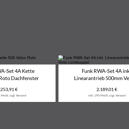
A-Set 4A Kette
Funk RWA-Set 4A ink
Roto Dachfenster
Linearantrieb 500mm V
.253,91
€
2.189,01
€
% MwSt.
zzgl. Versand
inkl. 19% MwSt.
zzgl. Versand