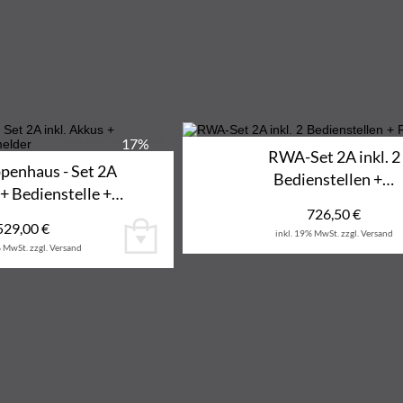
unser alter Preis
17%
636,90 €
RWA-Set 2A inkl. 2
enhaus - Set 2A
Bedienstellen +…
 + Bedienstelle +…
726,50
€
529,00
€
inkl. 19% MwSt.
zzgl. Versand
% MwSt.
zzgl. Versand