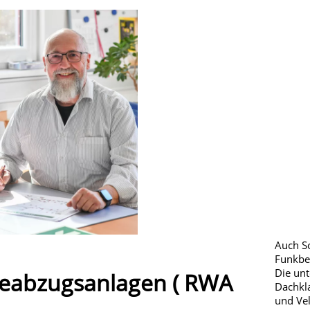
Auch S
Funkbed
Die un
eabzugsanlagen ( RWA
Dachkla
und Vel