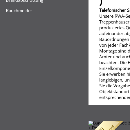
)
Telefonischer 
Rauchmelder
Unsere RWA-Set
Treppenhäuser 
produziertes Q
aufeinander ab
Bauordnungen 
von jeder Fach
Montage sind d
Ämter und auc
beachten. Die 
Einzelkomponen
Sie erwerben h
langlebigen, un
Sie die Vorgab
Objektstandort
entsprechende