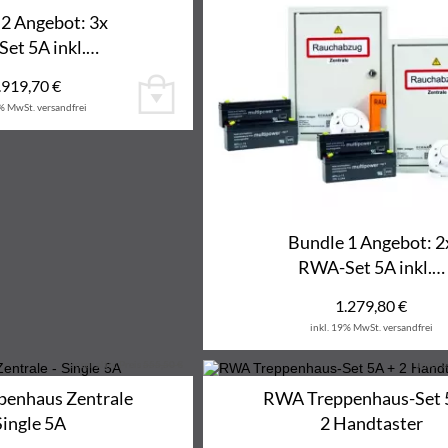
 2 Angebot: 3x
et 5A inkl.…
.919,70
€
9% MwSt.
versandfrei
Bundle 1 Angebot: 2
RWA-Set 5A inkl.…
1.279,80
€
inkl. 19% MwSt.
versandfrei
unser alter Preis
555,50 €
unser a
24%
enhaus Zentrale
RWA Treppenhaus-Set 
Single 5A
2 Handtaster