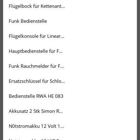
Flügelbock für Kettenantrieb 350 & 500
Funk Bedienstelle
Flügelkonsole für Linearantrieb
Hauptbedienstelle für Funk RWA
Funk Rauchmelder für Funk-RWA
Ersatzschlüssel für Schloss RWA-Zentrale aus unserem Sortiment
Bedienstelle RWA HE 083
Akkusatz 2 Stk Simon RWA 12V/DC-0,75Ah
N0tstromakku 12 Volt 1,2 Ah