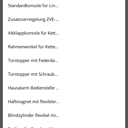
Standardkonsole für Linearantriebe
Zusatzverreigelung ZVE-UNI-A
Abklappkonsole für Kettenantriebe 350 & 500
Rahmenwinkel für Kettenantrieb
Türstopper mit Federdämpfung
Türstopper mit Schraube und Dübel
Hausalarm Bedienstelle blau
Haftmagnet mit flexibler Gegenplatte 50
Blindzylinder flexibel mit Schraube