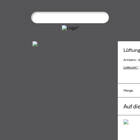
Lüftun
Artikelnr.: 
Lieferzeit*:
Menge:
Auf di