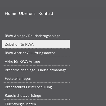
Home
Über uns
Kontakt
RWA Anlage / Rauchabzugsanlage
Zubehör für RWA
RWA Antrieb & Lüftungsmotor
Akku für RWA Anlage
Brandmeldeanlage - Hausalarmanlage
Feststellanlagen
Brandschutz Helfer Schulung
Brandschut...
‎Rauchschutzvorhänge
Fluchtwegleuchten