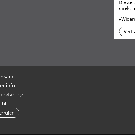
Die Zei
direkt 
▸Wider
Vertr
ersand
eninfo
erklärung
cht
errufen