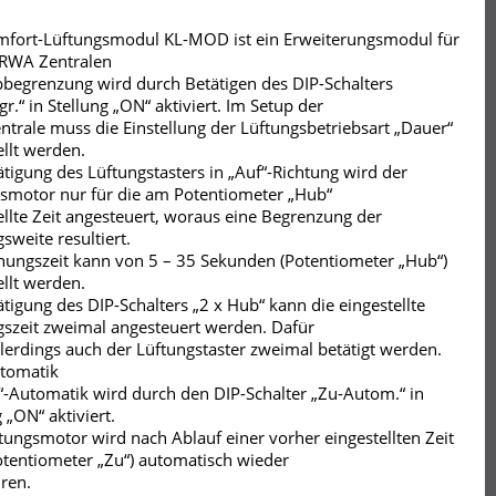
fort-Lüftungsmodul KL-MOD ist ein Erweiterungsmodul für
 RWA Zentralen
begrenzung wird durch Betätigen des DIP-Schalters
r.“ in Stellung „ON“ aktiviert. Im Setup der
trale muss die Einstellung der Lüftungsbetriebsart „Dauer“
ellt werden.
ätigung des Lüftungstasters in „Auf“-Richtung wird der
smotor nur für die am Potentiometer „Hub“
ellte Zeit angesteuert, woraus eine Begrenzung der
sweite resultiert.
nungszeit kann von 5 – 35 Sekunden (Potentiometer „Hub“)
ellt werden.
ätigung des DIP-Schalters „2 x Hub“ kann die eingestellte
szeit zweimal angesteuert werden. Dafür
lerdings auch der Lüftungstaster zweimal betätigt werden.
tomatik
“-Automatik wird durch den DIP-Schalter „Zu-Autom.“ in
 „ON“ aktiviert.
tungsmotor wird nach Ablauf einer vorher eingestellten Zeit
tentiometer „Zu“) automatisch wieder
ren.