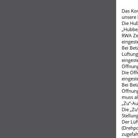
Das Kom
unsere
Die Hub
„Hubbeg
RWA Zen
eingest
Bei Bet
Lüftung
eingest
Öffnung
Die Öff
eingest
Bei Bet
Öffnung
muss al
„Zu“-Au
Die „Zu
Stellung
Der Lüf
(Drehpo
zugefah