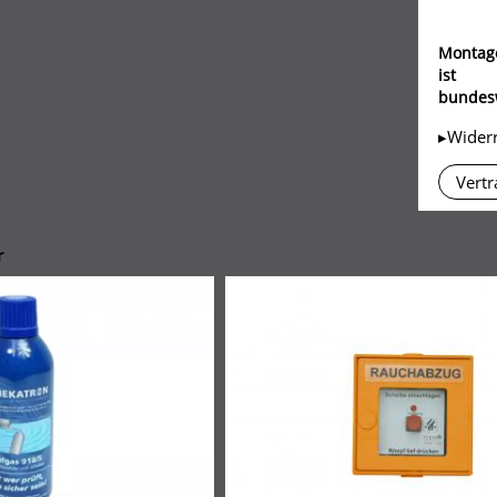
Montag
ist
bundesw
▸Wider
Vertr
r