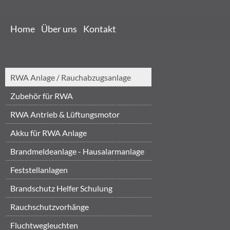
Home
Über uns
Kontakt
RWA Anlage / Rauchabzugsanlage
Zubehör für RWA
RWA Antrieb & Lüftungsmotor
Akku für RWA Anlage
Brandmeldeanlage - Hausalarmanlage
Feststellanlagen
Brandschutz Helfer Schulung
Brandschut...
‎Rauchschutzvorhänge
Fluchtwegleuchten