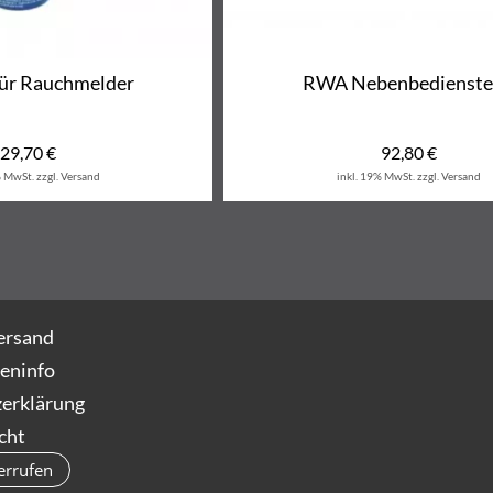
für Rauchmelder
RWA Nebenbedienste
29,70
€
92,80
€
% MwSt.
zzgl. Versand
inkl. 19% MwSt.
zzgl. Versand
ersand
eninfo
erklärung
cht
errufen