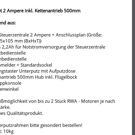
 2 Ampere inkl. Kettenantrieb 500mm
nd aus:
teuerzentrale 2 Ampere + Anschlussplan (Größe:
5x105 mm (BxHxT))
 2,2Ah für Notstromversorgung der Steuerzentrale
bedienstelle
bedienstelle
melder + Standardsockel
ngstaster Unterputz mit Aufputzdose
nantrieb 500mm Hub inkl. Flügelbock
appkonsole
enwinkel
ßmöglichkeit von bis zu 2 Stück RWA - Motoren je nach
ärke.
es Qualitätsprodukt.
erputzrahmen bitte gesondert bestellen!
: 10kg