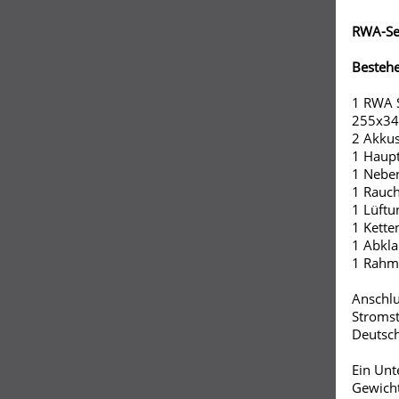
RWA-Set
Bestehe
1 RWA S
255x34
2 Akkus
1 Haupt
1 Neben
1 Rauch
1 Lüftu
1 Kette
1 Abkl
1 Rahm
Anschlu
Stromst
Deutsch
Ein Unt
Gewicht