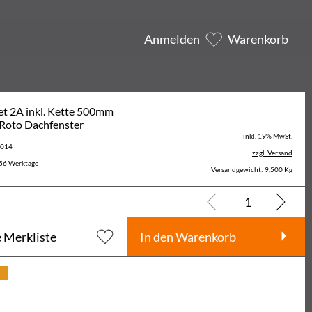
Anmelden
Warenkorb
t 2A inkl. Kette 500mm
 Roto Dachfenster
inkl. 19% MwSt.
5014
zzgl. Versand
56 Werktage
Versandgewicht: 9,500 Kg
e Merkliste
In den Warenkorb