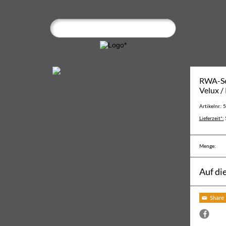
RWA-Se
Velux /
Artikelnr.: 
Lieferzeit*:
Menge:
Auf di