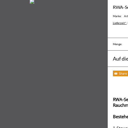
RWA-Se
Marke:
Art
Lieferzeit*:
Menge:
Auf di
RWA-Set
Rauchm
Bestehe