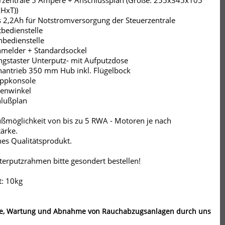
rzentrale 5 Ampere + Anschlussplan (Größe: 255x345x105
HxT))
 2,2Ah für Notstromversorgung der Steuerzentrale
bedienstelle
bedienstelle
melder + Standardsockel
ngstaster Unterputz- mit Aufputzdose
nantrieb 350 mm Hub inkl. Flügelbock
appkonsole
enwinkel
lußplan
ßmöglichkeit von bis zu 5 RWA - Motoren je nach
ärke.
es Qualitätsprodukt.
erputzrahmen bitte gesondert bestellen!
: 10kg
e, Wartung und Abnahme von Rauchabzugsanlagen durch uns