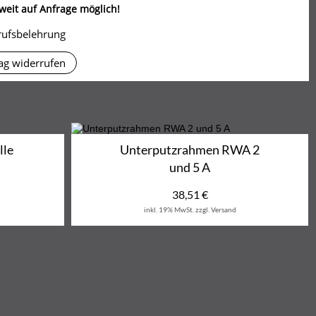
eit auf Anfrage möglich!
rufsbelehrung
ag widerrufen
lle
Unterputzrahmen RWA 2
und 5 A
38,51
€
inkl. 19% MwSt.
zzgl. Versand