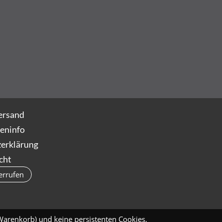
ersand
eninfo
erklärung
cht
errufen
Warenkorb) und keine persistenten Cookies.