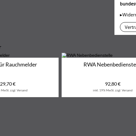
bundesw
▸Wider
Vertr
r
für Rauchmelder
RWA Nebenbedienste
29,70
€
92,80
€
% MwSt.
zzgl. Versand
inkl. 19% MwSt.
zzgl. Versand