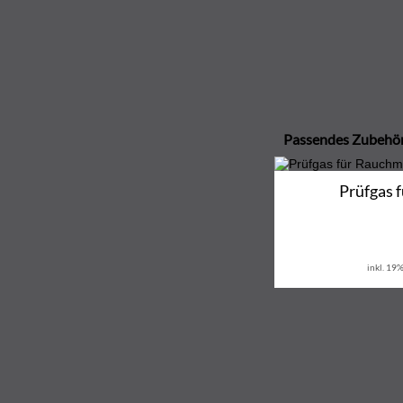
Passendes Zubehö
Prüfgas 
inkl. 19