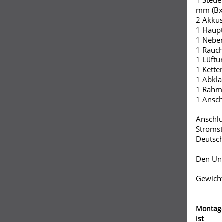
1 Steue
mm (Bx
2 Akkus
1 Haupt
1 Neben
1 Rauch
1 Lüftu
1 Kette
1 Abkl
1 Rahm
1 Ansch
Anschlu
Stromst
Deutsch
Den Unt
Gewicht
Montag
ist