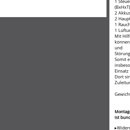
1 Steue
(BxHxT)
2 Akkus
2 Haupt
1 Rauc
1 Lüftu
Mit Hil
können 
und
Störung
Somit e
insbeso
Einsatz
Dort si
Zuleitu
Gewicht
Montag
ist bun
▸Wider