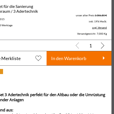
 für die Sanierung
raum / 3 Adertechnik
unser alter Preis
1.086,80 €
5015
inkl. 19% MwSt.
3 Werktage
zzgl. Versand
Versandgewicht: 7,000 Kg
e Merkliste
In den Warenkorb
et 3 Adertechnik perfekt für den Altbau oder die Umrüstung
ender Anlagen
nd aus: