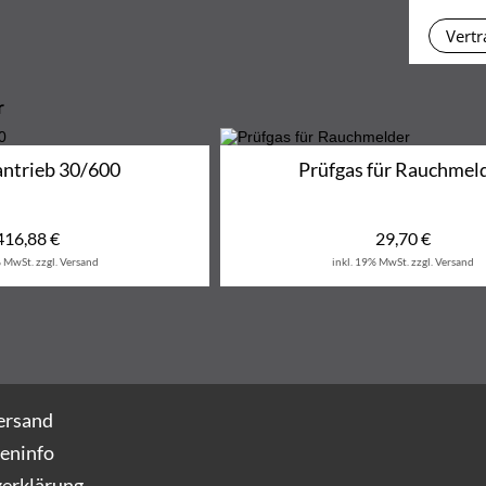
Vertr
r
ntrieb 30/600
Prüfgas für Rauchmel
416,88
€
29,70
€
% MwSt.
zzgl. Versand
inkl. 19% MwSt.
zzgl. Versand
ersand
eninfo
erklärung