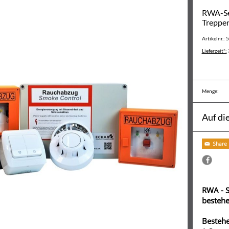
RWA-Set
Treppen
Artikelnr.: 
Lieferzeit*:
Menge:
Auf di
RWA - S
besteh
Bestehe