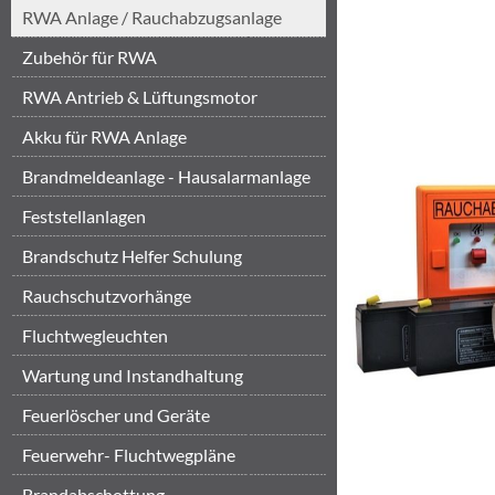
RWA Anlage / Rauchabzugsanlage
Zubehör für RWA
RWA Antrieb & Lüftungsmotor
Akku für RWA Anlage
Brandmeldeanlage - Hausalarmanlage
Feststellanlagen
Brandschutz Helfer Schulung
Brandschut...
‎Rauchschutzvorhänge
Fluchtwegleuchten
Wartung und Instandhaltung
Feuerlöscher und Geräte
Feuerwehr- Fluchtwegpläne
Brandabschottung