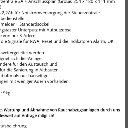
rzentrale 3A + Anschlussplan (Größe: 254 x 180 x 111 mm
)
 2,2Ah für Notstromversorgung der Steuerzentrale
bedienstelle
hmelder + Standardsockel
ngstaster Unterputz mit Aufputzdose
fe von nur 3-Adern
die Signale für RWA, Reset und die Indikatoren Alarm, OK
 weitergeleitet werden.
ignet sich die -Anlage
ndere für den Austausch und
 für die Sanierung in Altbauten.
nd oftmals nur bauseitige
ngen mit weniger Adern vorhanden.
: 9kg
e, Wartung und Abnahme von Rauchabzugsanlagen durch uns
desweit auf Anfrage möglich!
rufsbelehrung