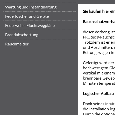
Wartung und Instandhaltung
Sie kaufen hier ei
Feuerlöscher und Geräte
Rauchschutzvorh
Feuerwehr- Fluchtwegpläne
dieser Vorhang is
Brandabschottung
PROtec®-Rauchsch
Trotzdem ist er 
Rauchmelder
und Abschnitten, 
Rettungswegen in 
Gefertigt wird de
hochwertigem Gl
vertikal mit einem
brennbare Gewebe
Minuten temperat
Logischer Aufbau
Dank seines intu
die Installation l
Durch die optiona