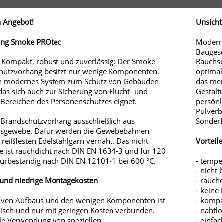
n Angebot!
Unsicht
ang Smoke PROtec
Moderne
Baugese
t Kompakt, robust und zuverlässig: Der Smoke
Rauchsc
utzvorhang besitzt nur wenige Komponenten.
optimal
ein modernes System zum Schutz von Gebäuden
das men
das sich auch zur Sicherung von Flucht- und
Gestalt
Bereichen des Personenschutzes eignet.
persönl
Pulverb
r Brandschutzvorhang ausschließlich aus
Sonderf
asgewebe. Dafür werden die Gewebebahnen
 reißfesten Edelstahlgarn vernäht. Das nicht
Vorteile
 ist rauchdicht nach DIN EN 1634-3 und für 120
urbeständig nach DIN EN 12101-1 bei 600 °C.
- tempe
- nicht
 und niedrige Montagekosten
- rauch
- keine
itiven Aufbaus und den wenigen Komponenten ist
- kompa
ogisch und nur mit geringen Kosten verbunden.
- nahtl
le Verwendung von speziellen
- einfac