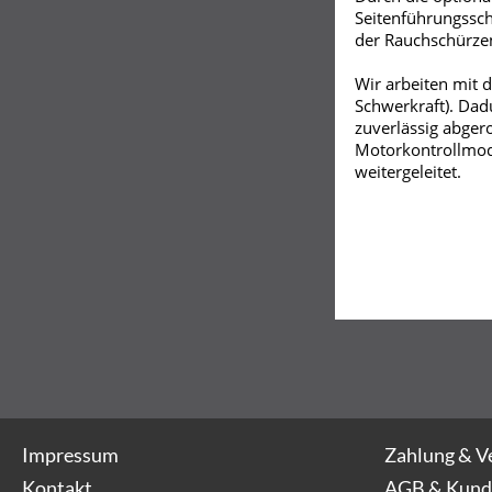
Seitenführungssc
der Rauchschürze
Wir arbeiten mit 
Schwerkraft). Dad
zuverlässig abger
Motorkontrollmod
weitergeleitet.
Impressum
Zahlung & V
Kontakt
AGB & Kund