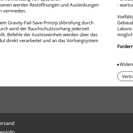
hienen werden Restöffnungen und Auslenkungen
- wartu
n vermieden.
Vielfält
dem Gravity-Fail-Save-Prinzip (Abrollung durch
Gebäude
urch wird der Rauchschutzvorhang jederzeit
Labore.
ollt. Befehle der Auslöseeinheit werden über das
möglich
ul direkt verarbeitet und an das Vorhangsystem
Fordern
▸Wider
Vertr
ersand
eninfo