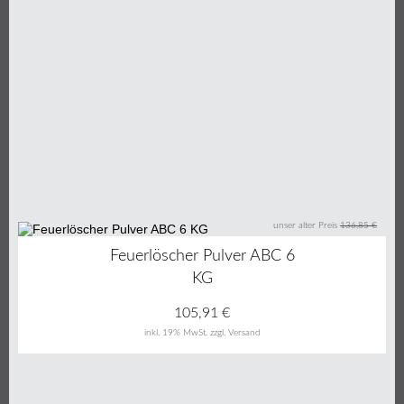
unser alter Preis
136,85 €
23%
Feuerlöscher Pulver ABC 6
KG
105,91
€
inkl. 19% MwSt.
zzgl. Versand