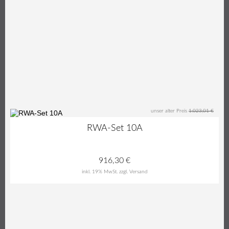
unser alter Preis
1.023,01 €
10%
RWA-Set 10A
916,30
€
inkl. 19% MwSt.
zzgl. Versand