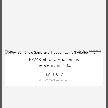
unser alter Preis
1.086,80 €
2%
RWA-Set für die Sanierung
Treppenraum / 3…
1.069,81
€
inkl. 19% MwSt.
zzgl. Versand