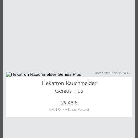
unser alter Preis
36,20 €
19%
Hekatron Rauchmelder
Genius Plus
29,48
€
inkl. 19% MwSt.
zzgl. Versand